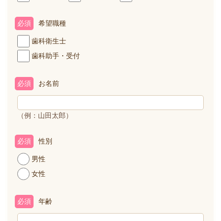
必須
希望職種
歯科衛生士
歯科助手・受付
必須
お名前
（例：山田太郎）
必須
性別
男性
女性
必須
年齢